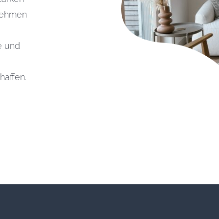
rnehmen
e und
haffen.