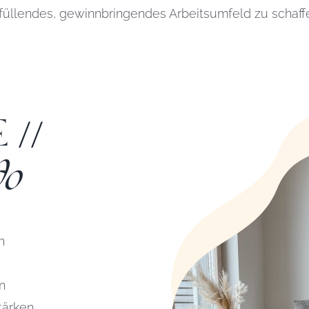
füllendes, gewinnbringendes Arbeitsumfeld zu schaff
 //
do
n
n
tärken