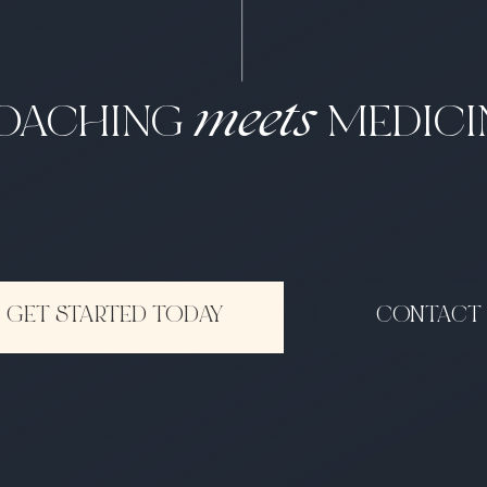
meets
OACHING
MEDICI
GET STARTED TODAY
CONTACT