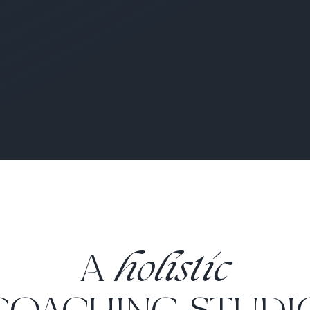
holistic
A